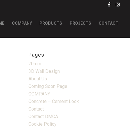
ME
COMPANY
PRODUCTS
PROJECTS
CONTACT
Pages
20mm
3D Wall Design
About Us
Coming Soon Page
COMPANY
Concrete – Cement Look
Contact
Contact DMCA
Cookie Policy