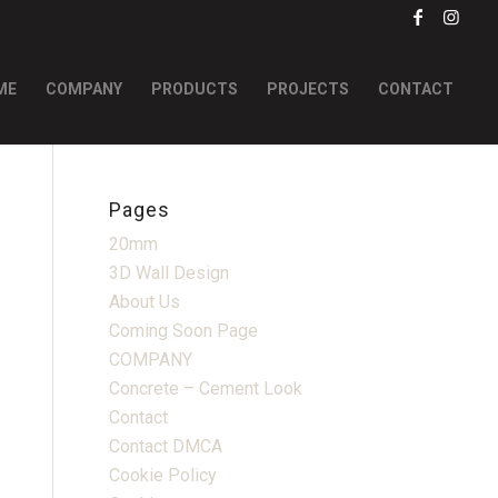
ME
COMPANY
PRODUCTS
PROJECTS
CONTACT
Pages
20mm
3D Wall Design
About Us
Coming Soon Page
COMPANY
Concrete – Cement Look
Contact
Contact DMCA
Cookie Policy