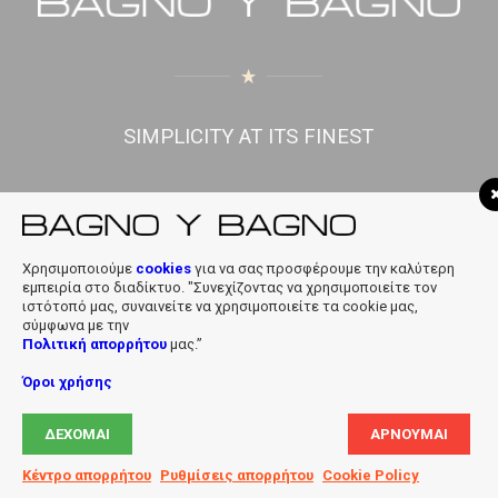
SIMPLICITY AT ITS FINEST
f
|
in
|
info@bagnobagno.gr
Χρησιμοποιούμε
cookies
για να σας προσφέρουμε την καλύτερη
εμπειρία στο διαδίκτυο. "Συνεχίζοντας να χρησιμοποιείτε τον
ιστότοπό μας, συναινείτε να χρησιμοποιείτε τα cookie μας,
σύμφωνα με την
Πολιτική απορρήτου
μας.”
Όροι χρήσης
Copyright © 2019 Bagno Y Bagno * Powered & Designed by
Digiloft
ΔΈΧΟΜΑΙ
ΑΡΝΟΎΜΑΙ
Ltd
Κέντρο απορρήτου
Ρυθμίσεις απορρήτου
Cookie Policy