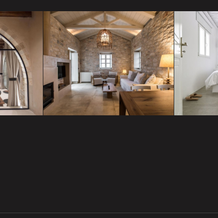
ery
Del m
tian
Bassa maina- Mani
and 
nia