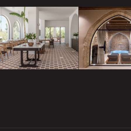
The Monast
Parilio Paros
Estate Vene
Harbor Cha