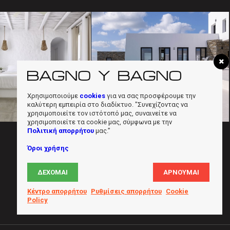
ar apartments
Residence in Paros
suites Milos
Χρησιμοποιούμε
cookies
για να σας προσφέρουμε την
καλύτερη εμπειρία στο διαδίκτυο. "Συνεχίζοντας να
χρησιμοποιείτε τον ιστότοπό μας, συναινείτε να
χρησιμοποιείτε τα cookie μας, σύμφωνα με την
Πολιτική απορρήτου
μας.”
Όροι χρήσης
ΔΈΧΟΜΑΙ
ΑΡΝΟΎΜΑΙ
Κέντρο απορρήτου
Ρυθμίσεις απορρήτου
Cookie
Policy