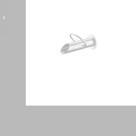
BONOMI
Pure series