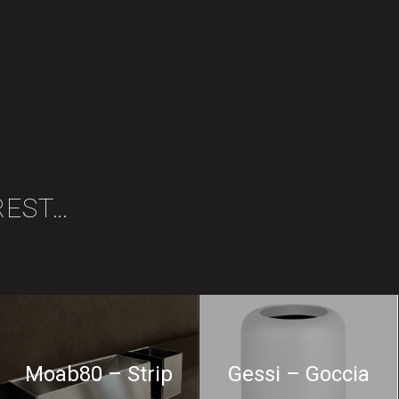
REST…
Moab80 – Strip
Gessi – Goccia