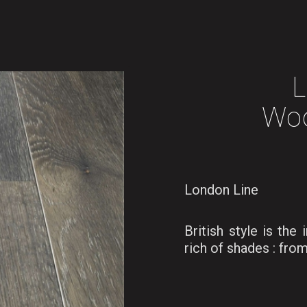
L
Woo
London Line
British style is the
rich of shades : from