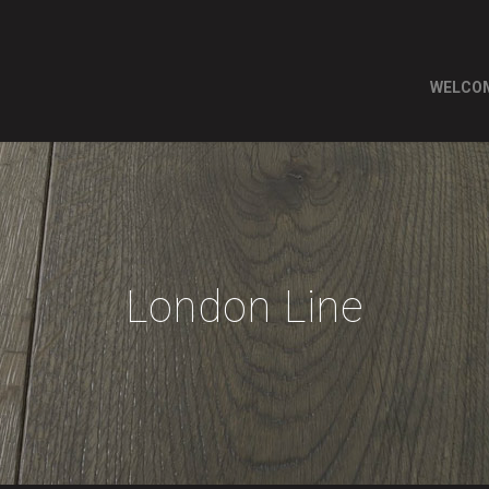
WELCO
London Line