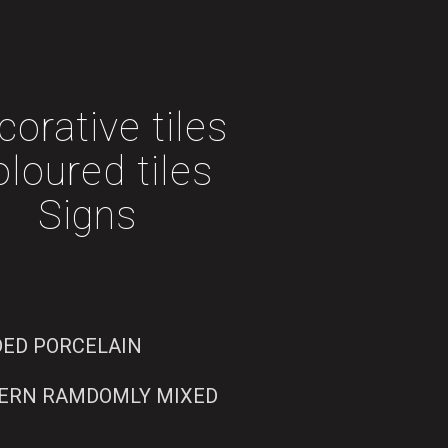
corative tiles
loured tiles
Signs
DED PORCELAIN
TERN RAMDOMLY MIXED