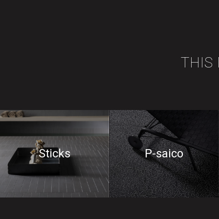
THIS
Sticks
P-saico