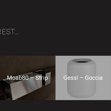
REST…
Moab80 – Strip
Gessi – Goccia