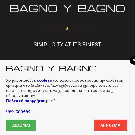
SIMPLICITY AT ITS FINEST
f
|
in
|
info@bagnobagno.gr
Χρησιμοποιούμε
cookies
για να σας προσφέρουμε την καλύτερη
εμπειρία στο διαδίκτυο. "Συνεχίζοντας να χρησιμοποιείτε τον
ιστότοπό μας, συναινείτε να χρησιμοποιείτε τα cookie μας,
σύμφωνα με την
Πολιτική απορρήτου
μας.”
Όροι χρήσης
Copyright © 2019 Bagno Y Bagno * Powered & Designed by
Digiloft
ΔΈΧΟΜΑΙ
ΑΡΝΟΎΜΑΙ
Ltd