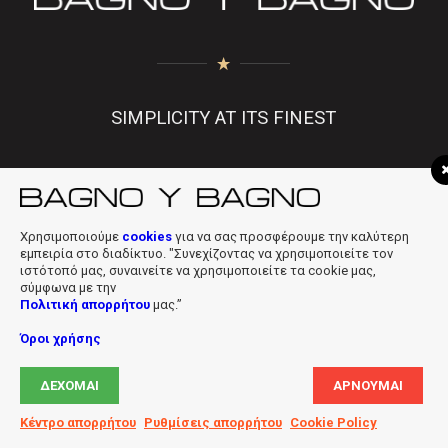
SIMPLICITY AT ITS FINEST
f
|
in
|
info@bagnobagno.gr
Χρησιμοποιούμε
cookies
για να σας προσφέρουμε την καλύτερη
εμπειρία στο διαδίκτυο. "Συνεχίζοντας να χρησιμοποιείτε τον
ιστότοπό μας, συναινείτε να χρησιμοποιείτε τα cookie μας,
σύμφωνα με την
Πολιτική απορρήτου
μας.”
Όροι χρήσης
Copyright © 2019 Bagno Y Bagno * Powered & Designed by
Digiloft
ΔΈΧΟΜΑΙ
ΑΡΝΟΎΜΑΙ
Ltd
Κέντρο απορρήτου
Ρυθμίσεις απορρήτου
Cookie Policy
Όροι χρήσης
Cookies
Πολιτική απορρήτου