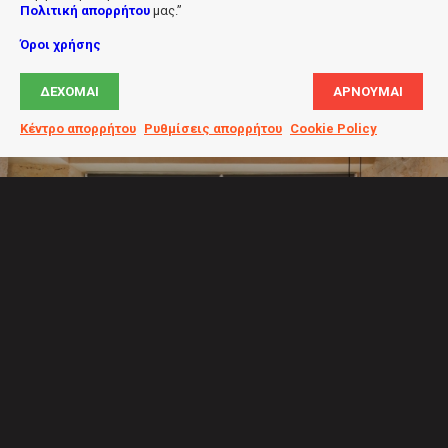
Πολιτική απορρήτου
μας.”
Όροι χρήσης
ΔΈΧΟΜΑΙ
ΑΡΝΟΎΜΑΙ
Κέντρο απορρήτου
Ρυθμίσεις απορρήτου
Cookie Policy
Villa Neptune – Elafonissi Villas