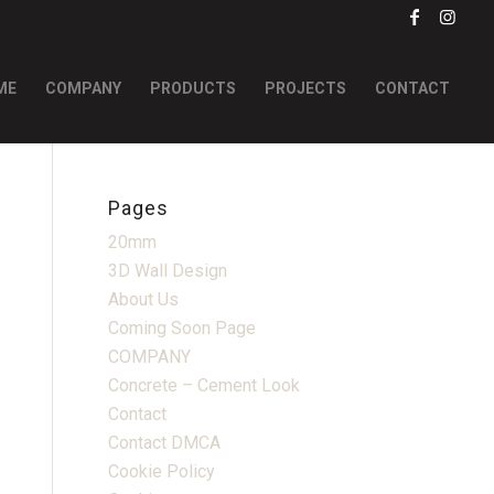
ME
COMPANY
PRODUCTS
PROJECTS
CONTACT
Pages
20mm
3D Wall Design
About Us
Coming Soon Page
COMPANY
Concrete – Cement Look
Contact
Contact DMCA
Cookie Policy