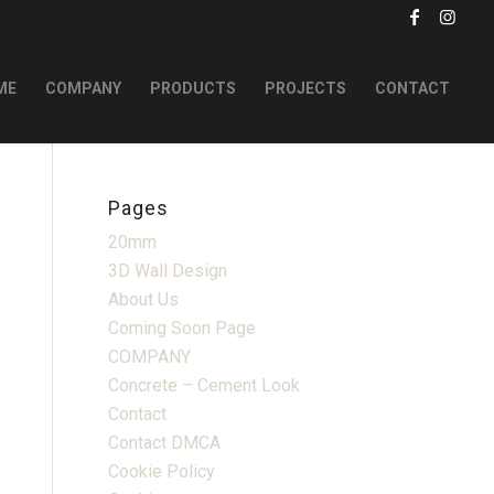
ME
COMPANY
PRODUCTS
PROJECTS
CONTACT
Pages
20mm
3D Wall Design
About Us
Coming Soon Page
COMPANY
Concrete – Cement Look
Contact
Contact DMCA
Cookie Policy