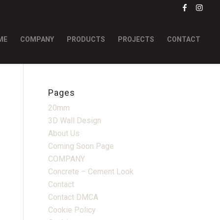
ME
COMPANY
PRODUCTS
PROJECTS
CONTACT
Pages
20mm
3D Wall Design
About Us
Coming Soon Page
COMPANY
Concrete – Cement Look
Contact
Contact DMCA
Cookie Policy