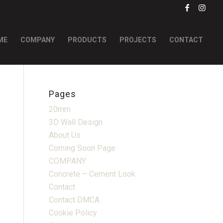
ME
COMPANY
PRODUCTS
PROJECTS
CONTACT
Pages
20mm
3D Wall Design
About Us
Coming Soon Page
COMPANY
Concrete – Cement Look
Contact
Contact DMCA
Cookie Policy