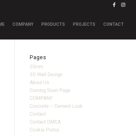
ME
COMPANY
PRODUCTS
PROJECTS
CONTACT
Pages
20mm
3D Wall Design
About Us
Coming Soon Page
COMPANY
Concrete – Cement Look
Contact
Contact DMCA
Cookie Policy