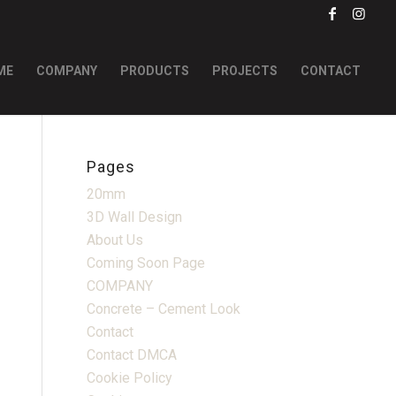
ME
COMPANY
PRODUCTS
PROJECTS
CONTACT
Pages
20mm
3D Wall Design
About Us
Coming Soon Page
COMPANY
Concrete – Cement Look
Contact
Contact DMCA
Cookie Policy