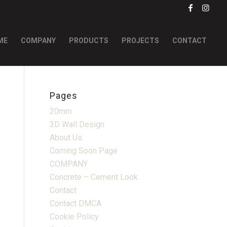
ME
COMPANY
PRODUCTS
PROJECTS
CONTACT
Pages
20mm
3D Wall Design
About Us
Coming Soon Page
COMPANY
Concrete – Cement Look
Contact
Contact DMCA
Cookie Policy