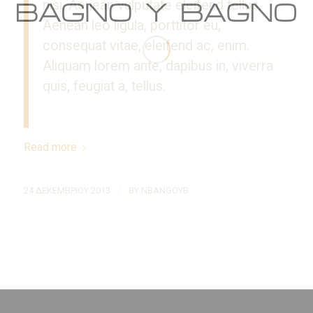
nisi. Aenean vulputate eleifend tellus.
Aenean leo ligula, porttitor eu,
consequat vitae, eleifend ac, enim.
Aliquam lorem ante, dapibus in, viverra
quis, feugiat a, tellus.
Read more
/
24 ΔΕΚΕΜΒΡΊΟΥ 2013
BY
NBANGOYB