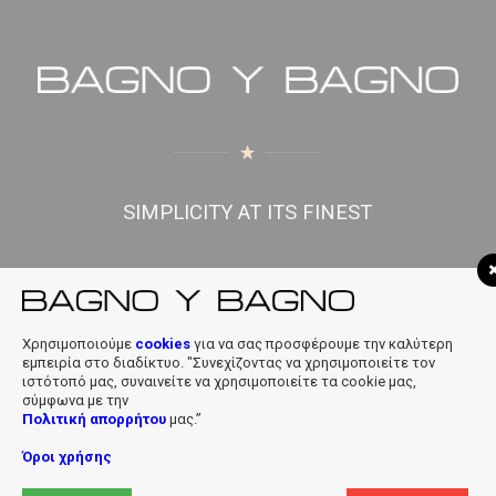
SIMPLICITY AT ITS FINEST
f
|
in
|
info@bagnobagno.gr
Χρησιμοποιούμε
cookies
για να σας προσφέρουμε την καλύτερη
εμπειρία στο διαδίκτυο. "Συνεχίζοντας να χρησιμοποιείτε τον
ιστότοπό μας, συναινείτε να χρησιμοποιείτε τα cookie μας,
σύμφωνα με την
Πολιτική απορρήτου
μας.”
Όροι χρήσης
Copyright © 2019 Bagno Y Bagno * Powered & Designed by
Digiloft