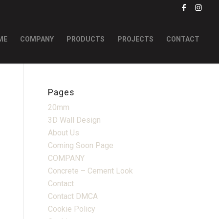
ME
COMPANY
PRODUCTS
PROJECTS
CONTACT
Pages
20mm
3D Wall Design
About Us
Coming Soon Page
COMPANY
Concrete – Cement Look
Contact
Contact DMCA
Cookie Policy