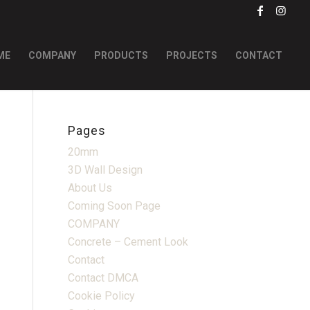
ME
COMPANY
PRODUCTS
PROJECTS
CONTACT
Pages
20mm
3D Wall Design
About Us
Coming Soon Page
COMPANY
Concrete – Cement Look
Contact
Contact DMCA
Cookie Policy